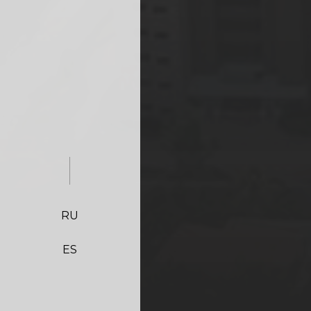
RU
ES