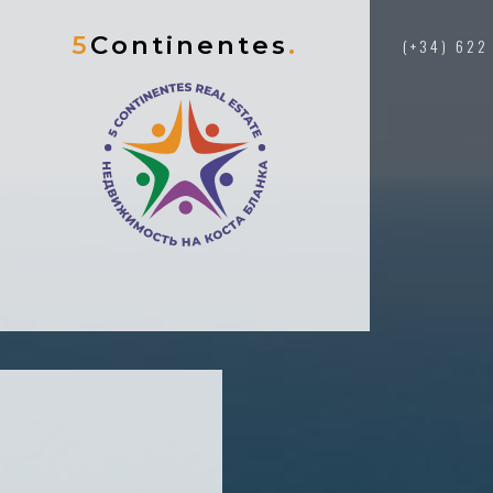
5
Continentes
.
(+34) 622