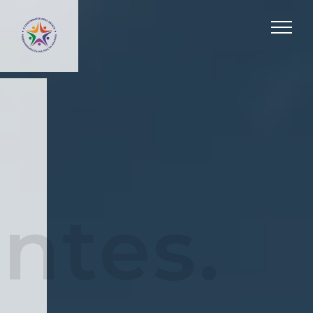
ntes.