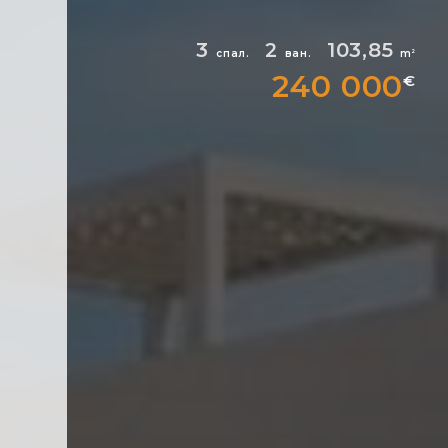
3
2
103,85
спал.
ван.
m
2
240 000
€