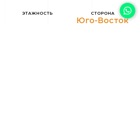
ЭТАЖНОСТЬ
СТОРОНА
Юго-Восток
ДОХОДНОСТЬ
%
Distancia al mar:
1
Distancia al
Distancia al golf:
1
aeropuerto:
64
Certificado
Gastos de
Gastos Ibi:
€
energético:
comunidad:
€
Бассейн