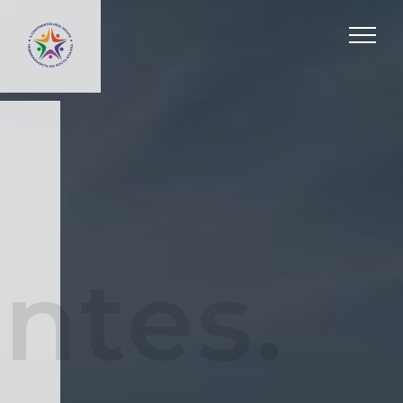
ntes.