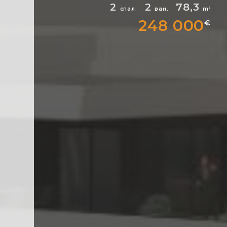
2
2
78,3
спал.
ван.
m
2
248 000
€