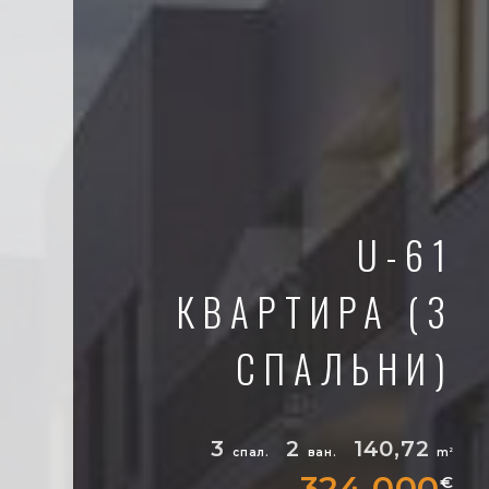
U-61
КВАРТИРА (3
СПАЛЬНИ)
3
2
140,72
спал.
ван.
m
2
324 000
€