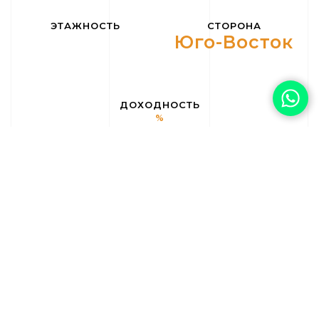
ЭТАЖНОСТЬ
СТОРОНА
Юго-Восток
ДОХОДНОСТЬ
%
Distancia al mar:
Distancia al
Distancia al golf:
11
23
aeropuerto:
36
Certificado
Gastos de
Gastos Ibi:
€
energético:
comunidad:
€
Кладовая
Автоматические
двери