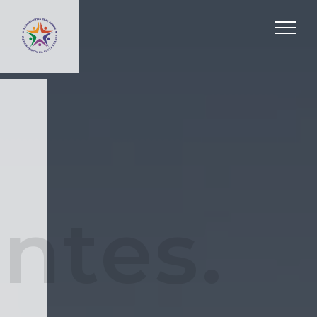
ntes.