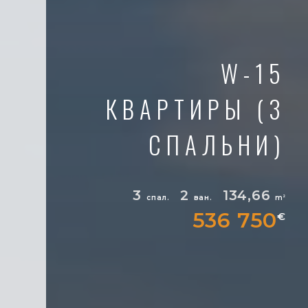
W-15
КВАРТИРЫ (3
СПАЛЬНИ)
3
2
134,66
спал.
ван.
m
2
536 750
€