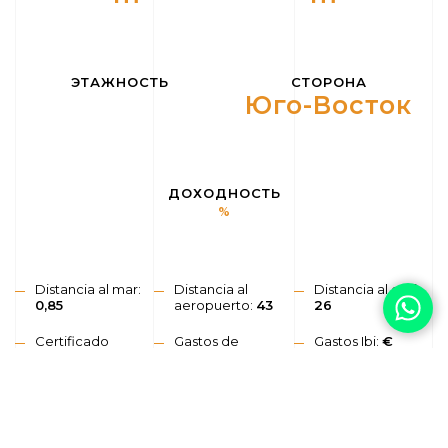
ЭТАЖНОСТЬ
СТОРОНА
Юго-Восток
ДОХОДНОСТЬ
%
Distancia al mar:
Distancia al
Distancia al golf:
0,85
aeropuerto:
43
26
Certificado
Gastos de
Gastos Ibi:
€
energético:
А
comunidad:
€
Бассейн
Кондиционирование
Кладовая
Автоматические
Парковочное
двери
место