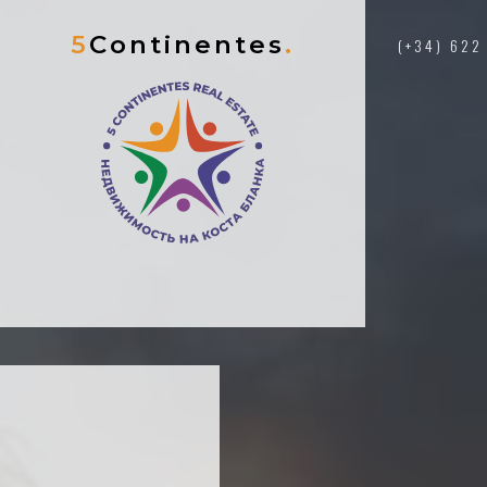
5
Continentes
.
(+34) 622