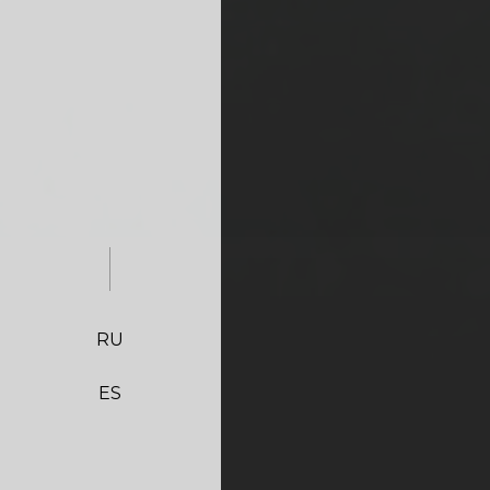
RU
ES