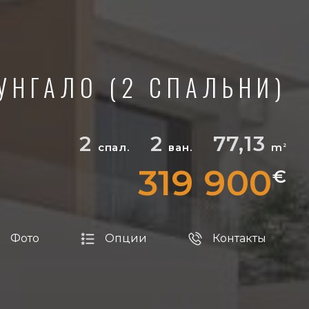
УНГАЛО (2 СПАЛЬНИ)
2
2
77,13
спал.
ван.
m
2
319 900
€
Фото
Опции
Контакты