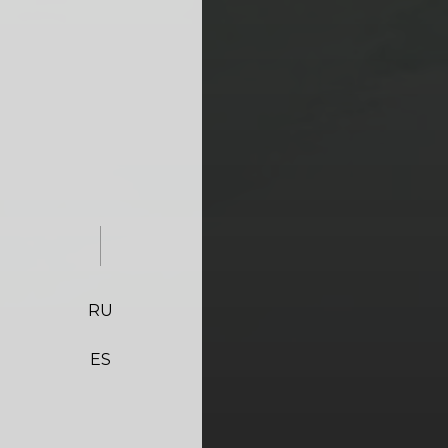
RU
ES