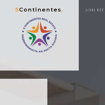
5
Continentes
.
(+34) 622