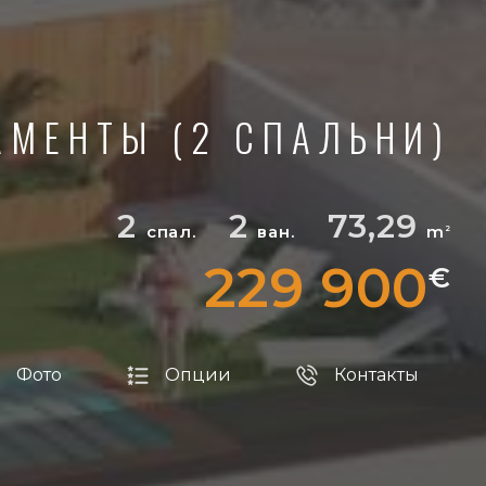
АМЕНТЫ (2 СПАЛЬНИ)
2
2
73,29
спал.
ван.
m
2
229 900
€
Фото
Опции
Контакты