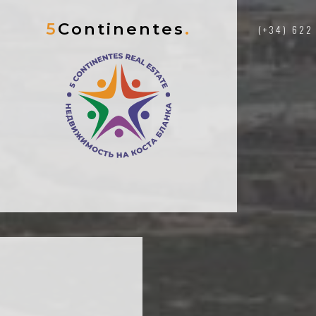
5
Continentes
.
(+34) 622