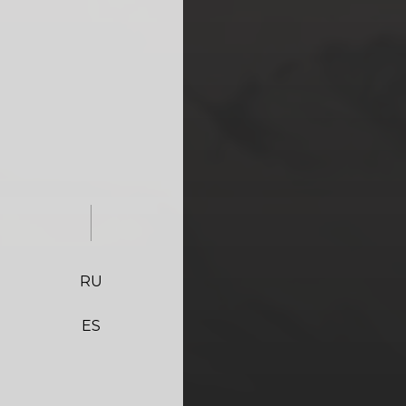
RU
ES